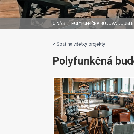
O NÁS
/
POLYFUNKČNÁ BUDOVA DOUBLE
< Späť na všetky projekty
Polyfunkčná bud