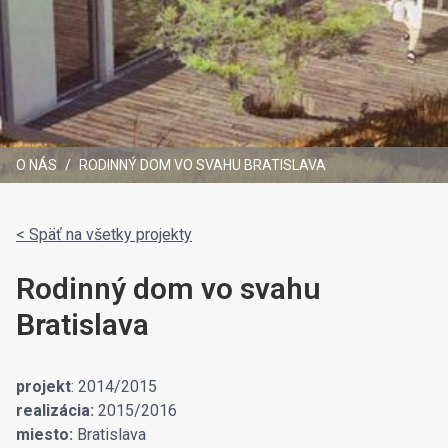
O NÁS
/
RODINNÝ DOM VO SVAHU BRATISLAVA
< Späť na všetky projekty
Rodinný dom vo svahu
Bratislava
projekt
: 2014/2015
realizácia:
2015/2016
miesto:
Bratislava