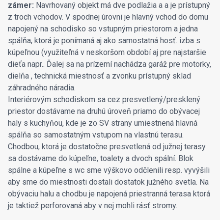
zámer:
Navrhovaný objekt má dve podlažia a a je prístupný
z troch vchodov. V spodnej úrovni je hlavný vchod do domu
napojený na schodisko so vstupným priestorom a jedna
spálňa, ktorá je ponímaná aj ako samostatná hosť. izba s
kúpeľnou (využiteľná v neskoršom období aj pre najstaršie
dieťa napr.. Ďalej sa na prízemí nachádza garáž pre motorky,
dielňa , technická miestnosť a zvonku prístupný sklad
záhradného náradia.
Interiérovým schodiskom sa cez presvetlený/presklený
priestor dostávame na druhú úroveň priamo do obývacej
haly s kuchyňou, kde je zo SV strany umiestnená hlavná
spálňa so samostatným vstupom na vlastnú terasu.
Chodbou, ktorá je dostatočne presvetlená od južnej terasy
sa dostávame do kúpeľne, toalety a dvoch spální. Blok
spálne a kúpeľne s wc sme výškovo odčlenili resp. vyvýšili
aby sme do miestnosti dostali dostatok južného svetla. Na
obývaciu halu a chodbu je napojená priestranná terasa ktorá
je taktiež perforovaná aby v nej mohli rásť stromy.